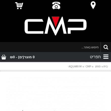
תפריט
0 מוצר(ים) - ₪0
בית
מותג
CMP
AQUARII M