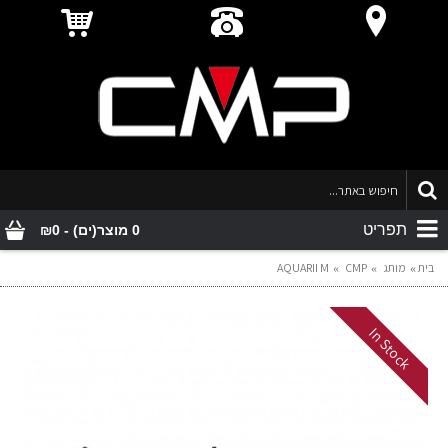
תפריט
0 מוצר(ים) - ₪0
בית
מותג
CMP
AQUARII M
In Stock