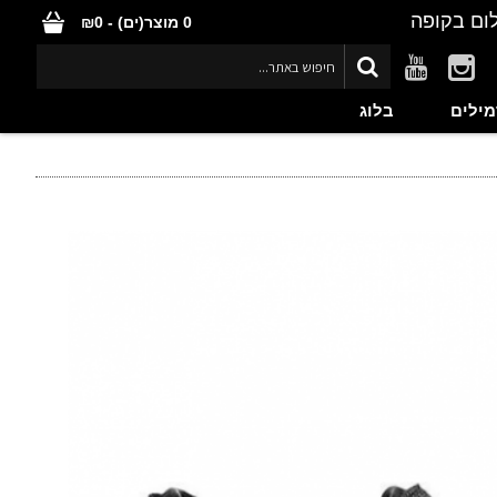
ום בקופה
0 מוצר(ים) - ₪0
מילים
בלוג