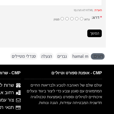
HTML לא תורגם!
הערה:
דרוג:
גרוע
מצוין
המשך
hamal m
,
גברים
,
הנעלה
,
סנדלי מטיילים
תגים:
CMP - אופנת ספורט וטיולים
CMP - שרות לקוחות
שרות לקוחות 
עולם שלם של האהבה לטבע ולבריאות החיים
המתמזגים עם סגנון וצבע כדי ליצור ביגוד ונעלים
רחוב אברהם ש
איכותיים לטיולים וספורט באמצעות טכנולוגיה
צור עמנ
חדשנית המבטיחה עמידות, הגנה ונוחות.
תנאי רכישה