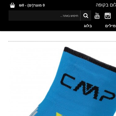
ום בקופה
0 מוצר(ים) - ₪0
מילים
בלוג