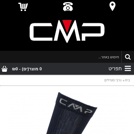
תפריט
0 מוצר(ים) - ₪0
בית
גרבי מטיילים